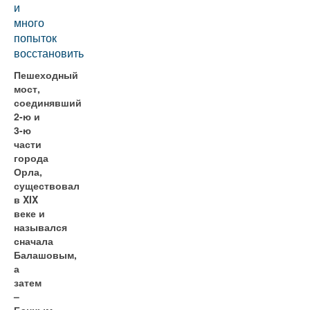
и
много
попыток
восстановить
Пешеходный
мост,
соединявший
2-ю и
3-ю
части
города
Орла,
существовал
в XIX
веке и
назывался
сначала
Балашовым,
а
затем
–