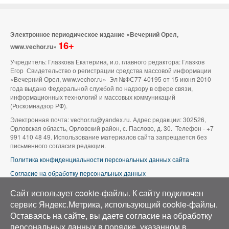
Электронное периодическое издание «Вечерний Орел,
16+
www.vechor.ru»
Учредитель: Глазкова Екатерина, и.о. главного редактора: Глазков
Егор Свидетельство о регистрации средства массовой информации
«Вечерний Орел, www.vechor.ru»
Эл №ФС77-40195 от 15 июня 2010
года выдано Федеральной службой по надзору в сфере связи,
информационных технологий и массовых коммуникаций
(Роскомнадзор РФ).
Электронная почта: vechor.ru@yandex.ru. Адрес редакции: 302526,
Орловская область, Орловский район, с. Паслово, д. 30. Телефон - +7
991 410 48 49. Использование материалов сайта запрещается без
письменного согласия редакции.
Политика конфиденциальности персональных данных сайта
Согласие на обработку персональных данных
В оформлении сайта используется фото группы ВК «Беспилотники |
Сайт использует cookie-файлы. К cайту подключен
Аэросъемка в Орле»
сервис Яндекс.Метрика, использующий cookie-файлы.
Оставаясь на сайте, вы даете согласие на обработку
персональных данных в порядке, указанном в