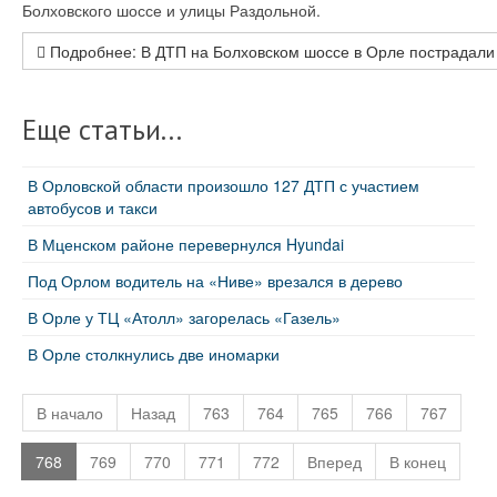
Болховского шоссе и улицы Раздольной.
Подробнее: В ДТП на Болховском шоссе в Орле пострадали
Еще статьи...
В Орловской области произошло 127 ДТП с участием
автобусов и такси
В Мценском районе перевернулся Hyundai
Под Орлом водитель на «Ниве» врезался в дерево
В Орле у ТЦ «Атолл» загорелась «Газель»
В Орле столкнулись две иномарки
В начало
Назад
763
764
765
766
767
768
769
770
771
772
Вперед
В конец