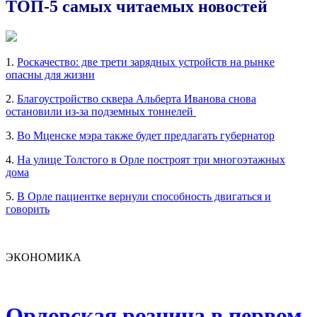
ТОП-5 самых читаемых новостей
1.
Роскачество: две трети зарядных устройств на рынке
опасны для жизни
2.
Благоустройство сквера Альберта Иванова снова
остановили из-за подземных тоннелей
3.
Во Мценске мэра также будет предлагать губернатор
4.
На улице Толстого в Орле построят три многоэтажных
дома
5.
В Орле пациентке вернули способность двигаться и
говорить
ЭКОНОМИКА
Орловская розница в первом