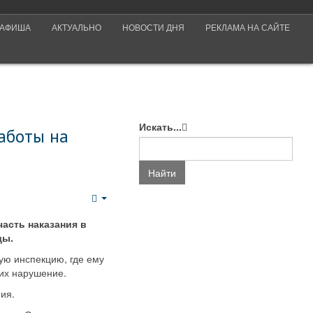
АФИША
АКТУАЛЬНО
НОВОСТИ ДНЯ
РЕКЛАМА НА САЙТЕ
Искать...
аботы на
Найти
Empty
асть наказания в
ды.
ую инспекцию, где ему
 их нарушение.
ия.