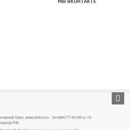
МЫ ВКОНТАКТЕ
Вечерний Орел, www.vechor.ru»
Эл №ФС77-40195 от 15
мнадзор РФ).