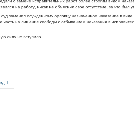
едили о замене исправительных работ более строгим видом наказ
вился на работу, никак не объяснил свое отсутствие, за что был у
 суд заменил осужденному орловцу назначенное наказание в виде 
ую часть на лишение свободы с отбыванием наказания в исправите
ую силу не вступило.
ед