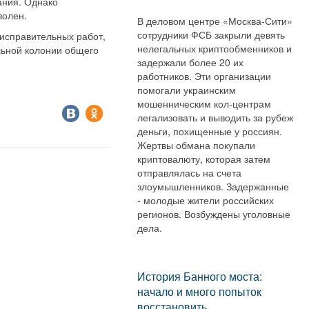
ания. Однако
волен.
В деловом центре «Москва-Сити»
сотрудники ФСБ закрыли девять
исправительных работ,
нелегальных криптообменников и
льной колонии общего
задержали более 20 их
работников. Эти организации
помогали украинским
мошенническим кол-центрам
легализовать и выводить за рубеж
деньги, похищенные у россиян.
Жертвы обмана покупали
криптовалюту, которая затем
отправлялась на счета
злоумышленников. Задержанные
- молодые жители российских
регионов. Возбуждены уголовные
дела.
История Банного моста:
начало и много попыток
восстановить