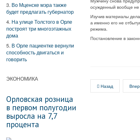
Мужчину снова предупр
3.
Во Мценске мэра также
осужденный вообще не я
будет предлагать губернатор
Изучив материалы дела
4.
На улице Толстого в Орле
а именно его не отбыт
построят три многоэтажных
режима.
дома
Постановление в законн
5.
В Орле пациентке вернули
способность двигаться и
говорить
ЭКОНОМИКА
Назад
Впер
Орловская розница
в первом полугодии
выросла на 7,7
процента