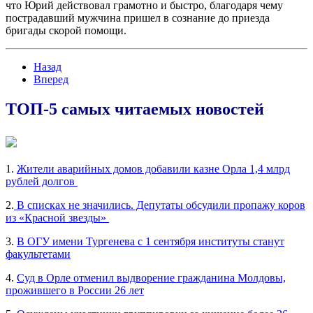
что Юрий действовал грамотно и быстро, благодаря чему
пострадавший мужчина пришел в сознание до приезда
бригады скорой помощи.
Назад
Вперед
ТОП-5 самых читаемых новостей
1.
Жители аварийных домов добавили казне Орла 1,4 млрд
рублей долгов
2.
В списках не значились. Депутаты обсудили пропажу коров
из «Красной звезды»
3.
В ОГУ имени Тургенева с 1 сентября институты станут
факультетами
4.
Суд в Орле отменил выдворение гражданина Молдовы,
прожившего в России 26 лет