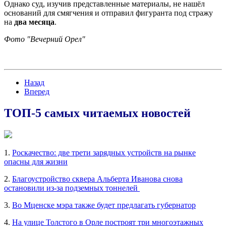
Однако суд, изучив представленные материалы, не нашёл
оснований для смягчения и отправил фигуранта под стражу
на
два
месяца
.
Фото "Вечерний Орел"
Назад
Вперед
ТОП-5 самых читаемых новостей
1.
Роскачество: две трети зарядных устройств на рынке
опасны для жизни
2.
Благоустройство сквера Альберта Иванова снова
остановили из-за подземных тоннелей
3.
Во Мценске мэра также будет предлагать губернатор
4.
На улице Толстого в Орле построят три многоэтажных