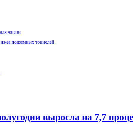
 для жизни
 из-за подземных тоннелей
ь
олугодии выросла на 7,7 проц