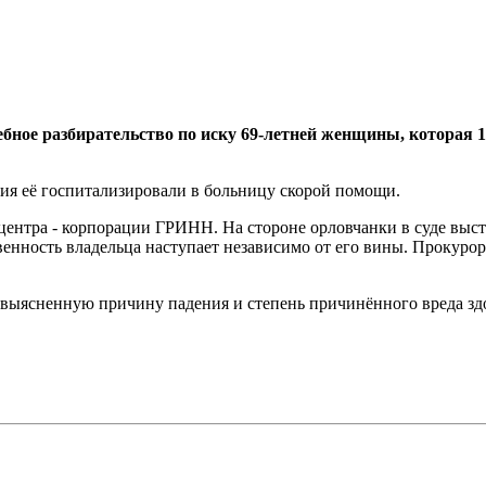
бное разбирательство по иску 69-летней женщины, которая 1
ния её госпитализировали в больницу скорой помощи.
ентра - корпорации ГРИНН. На стороне орловчанки в суде высту
твенность владельца наступает независимо от его вины. Прокур
невыясненную причину падения и степень причинённого вреда з