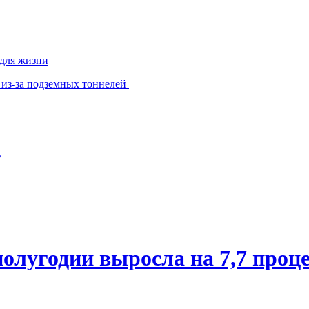
 для жизни
 из-за подземных тоннелей
ь
олугодии выросла на 7,7 проц