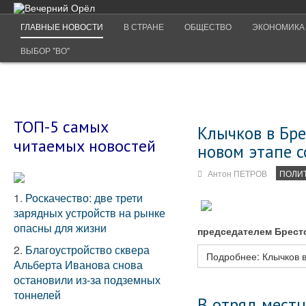
ГЛАВНЫЕ НОВОСТИ
В СТРАНЕ
ОБЩЕСТВО
ЭКОНОМИКА
ВЫБОР "ВО"
ТОП-5 самых
Клычков в Бре
читаемых новостей
новом этапе 
Антон ПЕТРОВ
ПОЛИ
1.
Роскачество: две трети
зарядных устройств на рынке
опасны для жизни
председателем Брест
2.
Благоустройство сквера
Подробнее: Клычков в
Альберта Иванова снова
остановили из-за подземных
тоннелей
В отряд мест