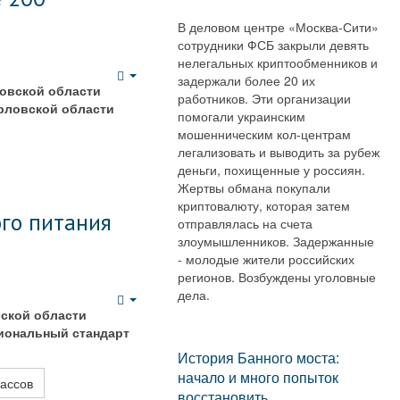
В деловом центре «Москва-Сити»
сотрудники ФСБ закрыли девять
нелегальных криптообменников и
задержали более 20 их
Empty
овской области
работников. Эти организации
рловской области
помогали украинским
мошенническим кол-центрам
легализовать и выводить за рубеж
деньги, похищенные у россиян.
Жертвы обмана покупали
криптовалюту, которая затем
ого питания
отправлялась на счета
злоумышленников. Задержанные
- молодые жители российских
регионов. Возбуждены уголовные
дела.
Empty
ской области
иональный стандарт
История Банного моста:
начало и много попыток
лассов
восстановить