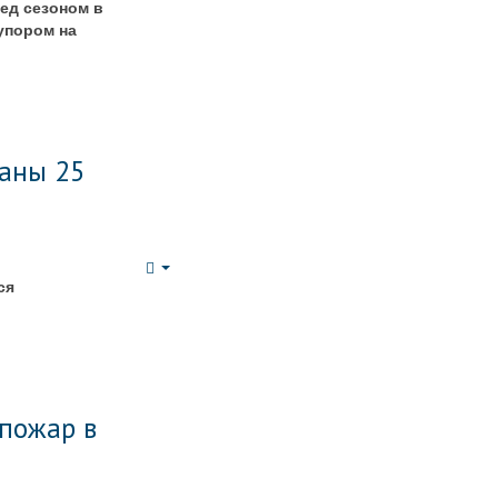
Empty
ед сезоном в
упором на
ваны 25
Empty
ся
 пожар в