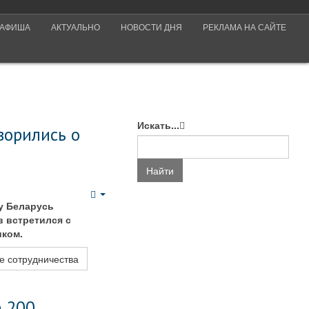
АФИША
АКТУАЛЬНО
НОВОСТИ ДНЯ
РЕКЛАМА НА САЙТЕ
Искать...
ворились о
Найти
Empty
у Беларусь
 встретился с
иком.
е сотрудничества
е 200