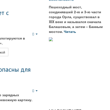
Пешеходный мост,
т с
соединявший 2-ю и 3-ю части
города Орла, существовал в
XIX веке и назывался сначала
Балашовым, а затем – Банным
мостом.
Читать
Empty
ллотируются в
».
кой
 опасны для
Empty
е зарядных
ревожную картину.