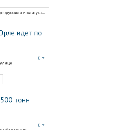
нерусского института...
Орле идет по
Empty
 улице
 500 тонн
Empty
ла уборочных