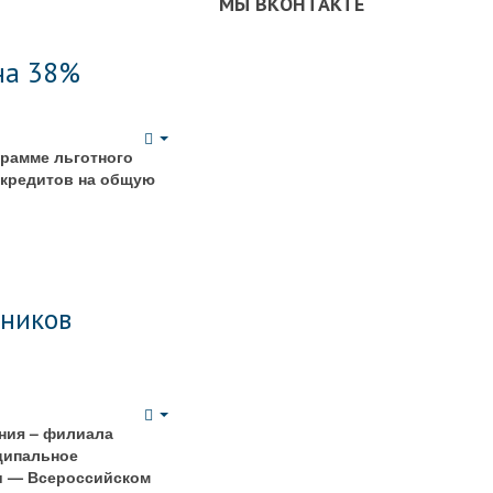
МЫ ВКОНТАКТЕ
на 38%
Empty
грамме льготного
 кредитов на общую
тников
Empty
ния – филиала
ципальное
и — Всероссийском