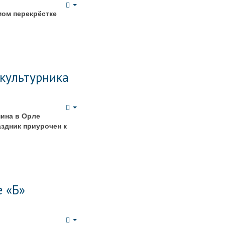
Empty
мом перекрёстке
зкультурника
Empty
нина в Орле
аздник приурочен к
е «Б»