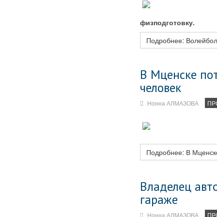
физподготовку.
Подробнее: Волейболи
В Мценске по
человек
Нонна АЛМАЗОВА
ПР
Подробнее: В Мценске
Владелец авт
гараже
Нонна АЛМАЗОВА
ПР