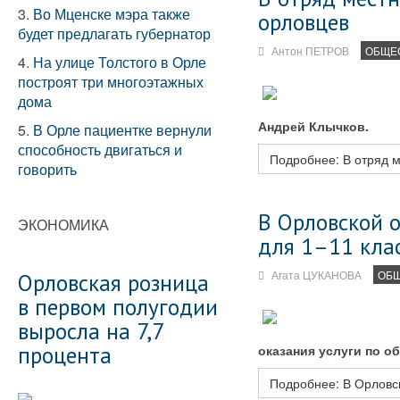
3.
Во Мценске мэра также
орловцев
будет предлагать губернатор
Антон ПЕТРОВ
ОБЩЕ
4.
На улице Толстого в Орле
построят три многоэтажных
дома
Андрей Клычков.
5.
В Орле пациентке вернули
способность двигаться и
Подробнее: В отряд 
говорить
В Орловской 
ЭКОНОМИКА
для 1–11 кла
Агата ЦУКАНОВА
ОБ
Орловская розница
в первом полугодии
выросла на 7,7
процента
оказания услуги по о
Подробнее: В Орловск