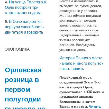
центрам легализовать и
4.
На улице Толстого в
выводить за рубеж деньги,
Орле построят три
похищенные у россиян.
многоэтажных дома
Жертвы обмана покупали
криптовалюту, которая
5.
В Орле пациентке
затем отправлялась на
вернули способность
счета злоумышленников.
двигаться и говорить
Задержанные - молодые
жители российских
регионов. Возбуждены
ЭКОНОМИКА
уголовные дела.
История Банного моста:
начало и много попыток
Орловская
восстановить
розница в
Пешеходный мост,
соединявший 2-ю и 3-ю
первом
части города Орла,
существовал в XIX веке и
полугодии
назывался сначала
Балашовым, а затем –
выросла на
Банным мостом.
Читать