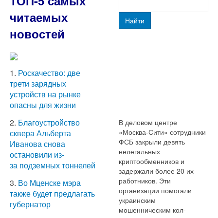
ТОП-5 самых
читаемых
Найти
новостей
1.
Роскачество: две
трети зарядных
устройств на рынке
опасны для жизни
2.
Благоустройство
В деловом центре
«Москва-Сити» сотрудники
сквера Альберта
ФСБ закрыли девять
Иванова снова
нелегальных
остановили из-
криптообменников и
за подземных тоннелей
задержали более 20 их
работников. Эти
3.
Во Мценске мэра
организации помогали
также будет предлагать
украинским
губернатор
мошенническим кол-