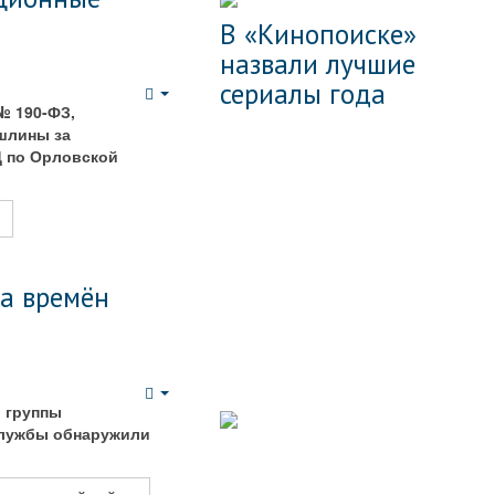
В «Кинопоиске»
назвали лучшие
сериалы года
Empty
№ 190-ФЗ,
шлины за
Д по Орловской
а времён
Empty
и группы
службы обнаружили