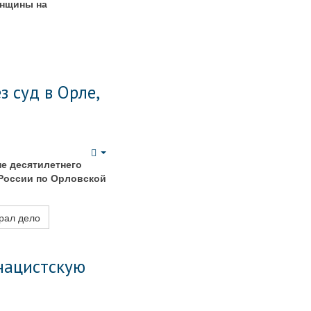
Empty
енщины на
 суд в Орле,
Empty
не десятилетнего
 России по Орловской
грал дело
 нацистскую