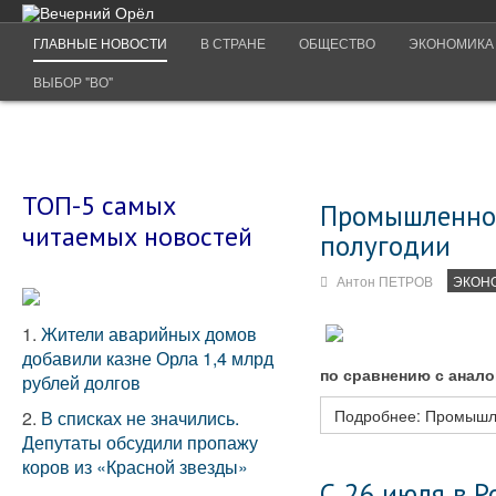
ГЛАВНЫЕ НОВОСТИ
В СТРАНЕ
ОБЩЕСТВО
ЭКОНОМИКА
ВЫБОР "ВО"
ТОП-5 самых
Промышленнос
читаемых новостей
полугодии
Антон ПЕТРОВ
ЭКОН
1.
Жители аварийных домов
добавили казне Орла 1,4 млрд
по сравнению с анал
рублей долгов
Подробнее: Промышле
2.
В списках не значились.
Депутаты обсудили пропажу
коров из «Красной звезды»
С 26 июля в 