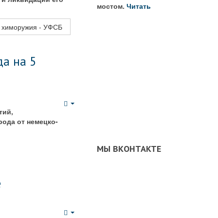
мостом.
Читать
м химоружия - УФСБ
да на 5
Empty
тий,
ода от немецко-
МЫ ВКОНТАКТЕ
е