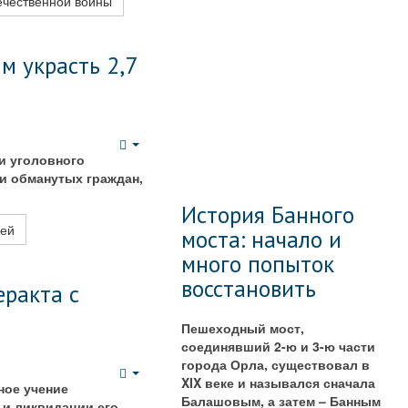
ечественной войны
м украсть 2,7
Empty
и уголовного
и обманутых граждан,
История Банного
лей
моста: начало и
много попыток
восстановить
еракта с
Пешеходный мост,
соединявший 2-ю и 3-ю части
города Орла, существовал в
XIX веке и назывался сначала
Empty
ное учение
Балашовым, а затем – Банным
 и ликвидации его