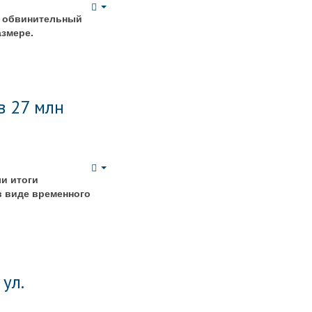
Empty
с обвинительный
азмере.
в 27 млн
Empty
и итоги
в виде временного
ул.