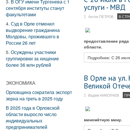
3.
В ОГУ имени Тургенева с 1
услуги - МВД
сентября институты станут
факультетами
Антон ПЕТРОВ
В СТР
4.
Суд в Орле отменил
выдворение гражданина
Молдовы, прожившего в
предоставление ряда
России 26 лет
области.
5.
Осуждены участники
Подробнее: С 26 июл
группировки за хищение
более 36 млн рублей
В Орле на ул
ЭКОНОМИКА
Великой Отеч
Орловщина сократила экспорт
Вадим НИКОЛАЕВ
ПР
зерна на треть в 2025 году
В 2025 года в Орловской
области выросло число
миномётную мину.
индивидуальных
предпринимателей