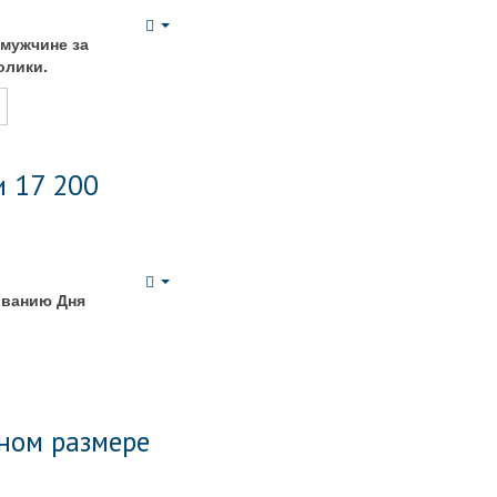
Empty
мужчине за
олики.
и 17 200
Empty
ованию Дня
ном размере