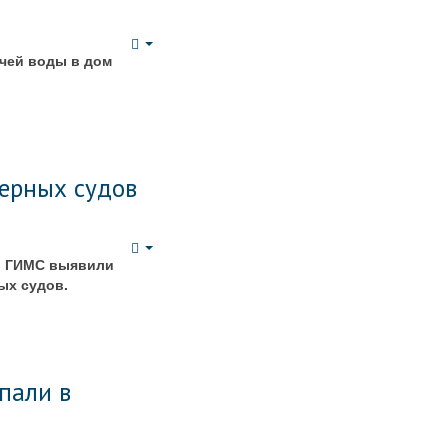
Empty
чей воды в дом
ерных судов
Empty
ры ГИМС выявили
ых судов.
пали в