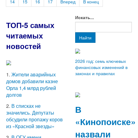
14
15
16
17
Вперед
В конец
Искать...
ТОП-5 самых
читаемых
Найти
новостей
2026 год: семь ключевых
финансовых изменений в
законах и правилах
1.
Жители аварийных
домов добавили казне
Орла 1,4 млрд рублей
долгов
2.
В списках не
В
значились. Депутаты
«Кинопоиске»
обсудили пропажу коров
из «Красной звезды»
назвали
3.
В ОГУ имени