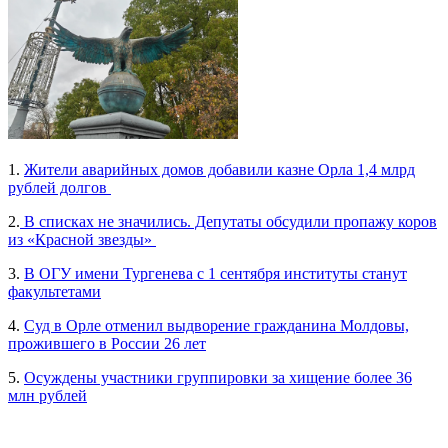
1.
Жители аварийных домов добавили казне Орла 1,4 млрд
рублей долгов
2.
В списках не значились. Депутаты обсудили пропажу коров
из «Красной звезды»
3.
В ОГУ имени Тургенева с 1 сентября институты станут
факультетами
4.
Суд в Орле отменил выдворение гражданина Молдовы,
прожившего в России 26 лет
5.
Осуждены участники группировки за хищение более 36
млн рублей