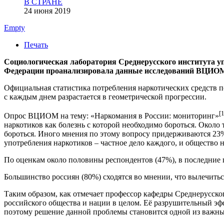
В СТРАНЕ
24 июня 2019
Empty
Печать
Социологическая лаборатория Среднерусского института уп
Федерации проанализировала данные исследований ВЦИОМа
Официальная статистика потребления наркотических средств по
с каждым днем разрастается в геометрической прогрессии.
[
Опрос ВЦИОМ на тему: «Наркомания в России: мониторинг»
наркотиков как болезнь с которой необходимо бороться. Окол
бороться. Иного мнения по этому вопросу придерживаются 23
употребления наркотиков – частное дело каждого, и общество н
По оценкам около половины респондентов (47%), в последние 
Большинство россиян (80%) сходятся во мнении, что вылечить
Таким образом, как отмечает профессор кафедры Среднерусск
российского общества и нации в целом. Её разрушительный эфф
поэтому решение данной проблемы становится одной из важных