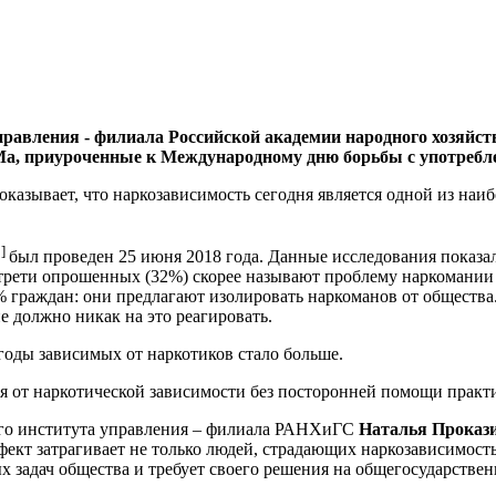
равления - филиала Российской академии народного хозяйст
, приуроченные к Международному дню борьбы с употребле
казывает, что наркозависимость сегодня является одной из наи
1]
был проведен 25 июня 2018 года. Данные исследования показа
о трети опрошенных (32%) скорее называют проблему наркомани
% граждан: они предлагают изолировать наркоманов от обществ
е должно никак на это реагировать.
годы зависимых от наркотиков стало больше.
ся от наркотической зависимости без посторонней помощи практи
ого института управления – филиала РАНХиГС
Наталья Прокази
ект затрагивает не только людей, страдающих наркозависимость
 задач общества и требует своего решения на общегосударстве