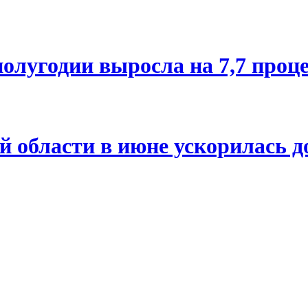
олугодии выросла на 7,7 проц
й области в июне ускорилась д