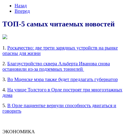
Назад
Вперед
ТОП-5 самых читаемых новостей
1.
Роскачество: две трети зарядных устройств на рынке
опасны для жизни
2.
Благоустройство сквера Альберта Иванова снова
остановили из-за подземных тоннелей
3.
Во Мценске мэра также будет предлагать губернатор
4.
На улице Толстого в Орле построят три многоэтажных
дома
5.
В Орле пациентке вернули способность двигаться и
говорить
ЭКОНОМИКА