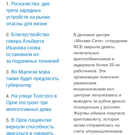
1.
Роскачество: две
трети зарядных
устройств на рынке
опасны для жизни
2.
Благоустройство
В деловом центре
«Москва-Сити» сотрудники
сквера Альберта
ФСБ закрыли девять
Иванова снова
нелегальных
остановили из-
криптообменников и
за подземных тоннелей
задержали более 20 их
работников. Эти
3.
Во Мценске мэра
организации помогали
также будет предлагать
украинским
губернатор
мошенническим кол-
центрам легализовать и
4.
На улице Толстого в
выводить за рубеж деньги,
Орле построят три
похищенные у россиян.
многоэтажных дома
Жертвы обмана покупали
криптовалюту, которая
5.
В Орле пациентке
затем отправлялась на
вернули способность
счета злоумышленников.
двигаться и говорить