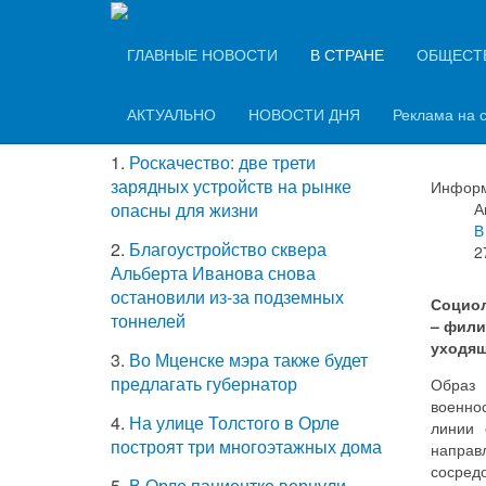
Вечерний Орёл
ТОП-5 самых
ГЛАВНЫЕ НОВОСТИ
В СТРАНЕ
ОБЩЕСТ
Гер
читаемых новостей
со
АКТУАЛЬНО
НОВОСТИ ДНЯ
Реклама на 
1.
Роскачество: две трети
зарядных устройств на рынке
Информ
А
опасны для жизни
В
2.
Благоустройство сквера
2
Альберта Иванова снова
остановили из-за подземных
Социол
тоннелей
– фили
уходящ
3.
Во Мценске мэра также будет
предлагать губернатор
Образ 
военнос
4.
На улице Толстого в Орле
линии 
построят три многоэтажных дома
направ
сосредо
5.
В Орле пациентке вернули