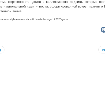
тями жертвенности, долга и коллективного подвига, которые сос
нь национальной идентичности, сформированной вокруг памяти о 
твенной войне.
iom.ru/analytical-reviews/analiticheskii-obzor/geroi-2025-goda
д
В