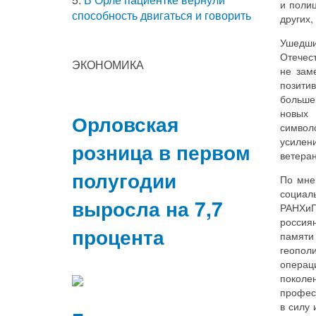
и полиц
способность двигаться и говорить
других,
Ушедш
Отечес
ЭКОНОМИКА
не зам
позити
больше
новых 
Орловская
символ
усилени
розница в первом
ветера
полугодии
По мне
социал
выросла на 7,7
РАНХи
россия
процента
памяти
геопол
операц
покол
професс
в силу 