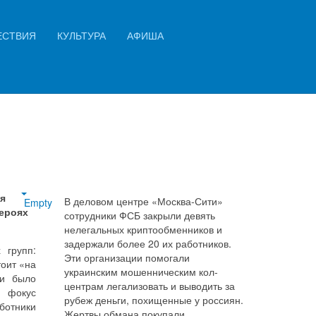
Искать...
ЕСТВИЯ
КУЛЬТУРА
АФИША
и
Найти
я
В деловом центре «Москва-Сити»
Empty
ероях
сотрудники ФСБ закрыли девять
нелегальных криптообменников и
задержали более 20 их работников.
 групп:
Эти организации помогали
тоит «на
украинским мошенническим кол-
ти было
центрам легализовать и выводить за
. фокус
рубеж деньги, похищенные у россиян.
аботники
Жертвы обмана покупали