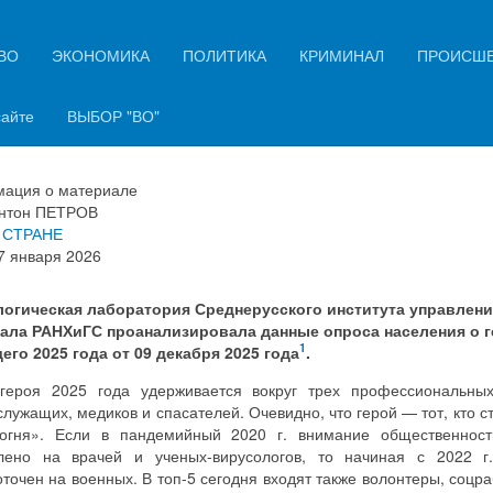
ВО
ЭКОНОМИКА
ПОЛИТИКА
КРИМИНАЛ
ПРОИСШ
ои года в глазах россиян - итог
цопроса
сайте
ВЫБОР "ВО"
ация о материале
нтон ПЕТРОВ
 СТРАНЕ
7 января 2026
огическая лаборатория Среднерусского института управлени
ала РАНХиГС проанализировала данные опроса населения о г
1
его 2025 года от 09 декабря 2025 года
.
героя 2025 года удерживается вокруг трех профессиональных
лужащих, медиков и спасателей. Очевидно, что герой — тот, кто с
огня». Если в пандемийный 2020 г. внимание общественнос
лено на врачей и ученых-вирусологов, то начиная с 2022 г
точен на военных. В топ-5 сегодня входят также волонтеры, соцр