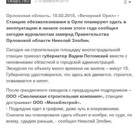
ОБЩЕСТВО
10 февраля 2015
Emp
Орловская область. 10.02.2015. «Вечерний Орел»
-
Станцию обезжелезивания в Орле планируют сдать в
эксплуатацию в начале осени этого года сообщил
сегодня журналистам зампред Правительства
Орловской области Николай Злобин.
Сегодня на строительную площадку многострадальной
станции приехал
губернатор Вадим Потомский
вместе с
чиновниками областной и городской администраций.
Экскурсия по объекту много времени не заняла – минут 15.
Губернатор удостоверился, что здесь всё движется, строится,
осваивается и кипит.
После грандиозного скандала с предыдущим подрядчиком –
ООО «Смоленская строительная компания»,
станцию
достраивает
ООО «Мособлстрой».
- Подрядчик идет в графике, даже чуть в опережением.
Сначала мы планировали сдать объект в ноябре, но судя, по
всему, сдадим раньше, - сообщил Николай Злобин.