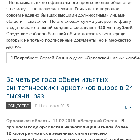
- Но называть их до официального предъявления обвинения
я не могу — не позволяет закон. Речь идет о персонах,
совсем недавно бывших высшими должностными лицами
области, - сказал он. По его словам сумма ущерба по факту
увода госпакета акций холдинга составляет
420 млн рублей.
Следствие собрало больший объем доказательств, среди
которых не только подписанные документы, но и множество
других.
Подробнее: Сергей Сазин о деле «Орловской нивы»: «люби
За четыре года объём изъятых
синтетических наркотиков вырос в 24
тысячи раз
ОБЩЕСТВО
11 февраля 2015
Emp
Орловская область. 11.02.2015. «Вечерний Орел»
- В
прошлом году орловская наркополиция изъяла более
12 килограммов современных синтетических
наркотиков (в частности, спайсов и «солей»), сообщает