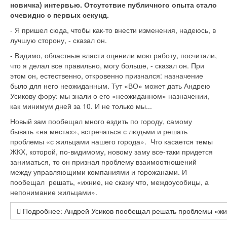
новичка) интервью. Отсутствие публичного опыта стало
очевидно с первых секунд.
- Я пришел сюда, чтобы как-то внести изменения, надеюсь, в
лучшую сторону, - сказал он.
- Видимо, областные власти оценили мою работу, посчитали,
что я делал все правильно, могу больше, - сказал он. При
этом он, естественно, откровенно признался: назначение
было для него неожиданным. Тут «ВО» может дать Андрею
Усикову фору: мы знали о его «неожиданном» назначении,
как минимум дней за 10. И не только мы...
Новый зам пообещал много ездить по городу, самому
бывать «на местах», встречаться с людьми и решать
проблемы «с жильцами нашего города». Что касается темы
ЖКХ, которой, по-видимому, новому заму все-таки придется
заниматься, то он признал проблему взаимоотношений
между управляющими компаниями и горожанами. И
пообещал решать, «ихние, не скажу что, междоусобицы, а
непонимание жильцами».
Подробнее: Андрей Усиков пообещал решать проблемы «жи