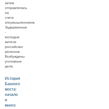
затем
отправлялась
на
счета
злоумышленников.
Задержанные
-
молодые
жители
российских
регионов.
Возбуждены
уголовные
дела.
История
Банного
моста:
начало
и
много