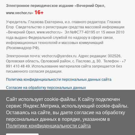
Электронное периодическое издание «Вечерний Орел,
16+
www.vechor.ru»
Учредитель: Глазкова Екатерина, и.о. главного редактора: Глазков
Егор Свидетельство о регистрации средства массовой информации
«Вечерний Орел, www.vechor.ru»
Эл №ФС77-40195 от 15 июня 2010
года выдано Федеральной службой по надзору в сфере связи,
информационных технологий и массовых коммуникаций
(Роскомнадзор РФ).
Электронная почта: vechor.ru@yandex.ru. Адрес редакции: 302526,
Орловская область, Орловский район, с. Паслово, д. 30. Телефон - +7
991 410 48 49. Использование материалов сайта запрещается без
письменного согласия редакции.
Политика конфиденциальности персональных данных сайта
Согласие на обработку персональных данных
В оформлении сайта используется фото группы ВК «Беспилотники |
Сайт использует cookie-файлы. К cайту подключен
Аэросъемка в Орле»
сервис Яндекс.Метрика, использующий cookie-файлы.
Оставаясь на сайте, вы даете согласие на обработку
персональных данных в порядке, указанном в
Политике конфиденциальности сайта