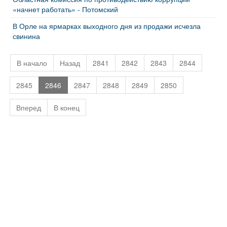
«начнет работать» - Потомский
В Орле на ярмарках выходного дня из продажи исчезла
свинина
В начало
Назад
2841
2842
2843
2844
2845
2846
2847
2848
2849
2850
Вперед
В конец