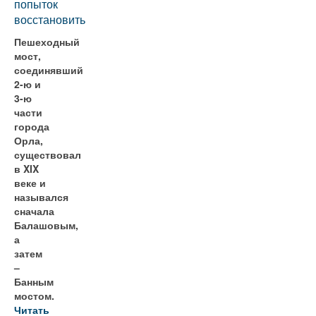
попыток
восстановить
Пешеходный
мост,
соединявший
2-ю и
3-ю
части
города
Орла,
существовал
в XIX
веке и
назывался
сначала
Балашовым,
а
затем
–
Банным
мостом.
Читать