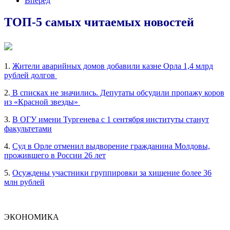
Вперед
ТОП-5 самых читаемых новостей
1.
Жители аварийных домов добавили казне Орла 1,4 млрд
рублей долгов
2.
В списках не значились. Депутаты обсудили пропажу коров
из «Красной звезды»
3.
В ОГУ имени Тургенева с 1 сентября институты станут
факультетами
4.
Суд в Орле отменил выдворение гражданина Молдовы,
прожившего в России 26 лет
5.
Осуждены участники группировки за хищение более 36
млн рублей
ЭКОНОМИКА