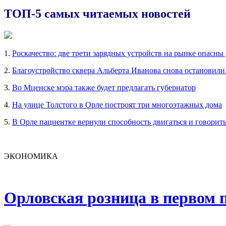
ТОП-5 самых читаемых новостей
1.
Роскачество: две трети зарядных устройств на рынке опасны
2.
Благоустройство сквера Альберта Иванова снова остановили
3.
Во Мценске мэра также будет предлагать губернатор
4.
На улице Толстого в Орле построят три многоэтажных дома
5.
В Орле пациентке вернули способность двигаться и говорит
ЭКОНОМИКА
Орловская розница в первом п