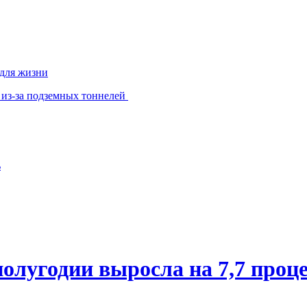
 для жизни
 из-за подземных тоннелей
ь
олугодии выросла на 7,7 проц