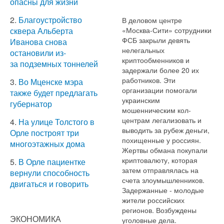
опасны для жизни
2.
Благоустройство
В деловом центре
«Москва-Сити» сотрудники
сквера Альберта
ФСБ закрыли девять
Иванова снова
нелегальных
остановили из-
криптообменников и
за подземных тоннелей
задержали более 20 их
работников. Эти
3.
Во Мценске мэра
организации помогали
также будет предлагать
украинским
губернатор
мошенническим кол-
центрам легализовать и
4.
На улице Толстого в
выводить за рубеж деньги,
Орле построят три
похищенные у россиян.
многоэтажных дома
Жертвы обмана покупали
криптовалюту, которая
5.
В Орле пациентке
затем отправлялась на
вернули способность
счета злоумышленников.
двигаться и говорить
Задержанные - молодые
жители российских
регионов. Возбуждены
ЭКОНОМИКА
уголовные дела.