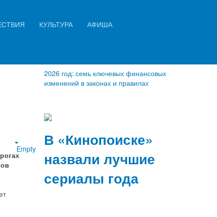
Искать...
ЕСТВИЯ
КУЛЬТУРА
АФИША
Найти
2026 год: семь ключевых финансовых
изменений в законах и правилах
В «Кинопоиске»
Empty
назвали лучшие
рогах
тов
сериалы года
ет