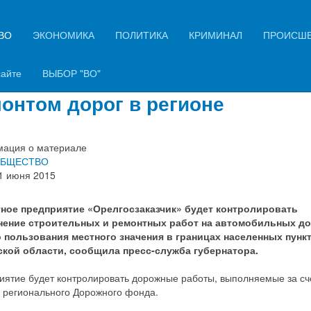
ВО
ЭКОНОМИКА
ПОЛИТИКА
КРИМИНАЛ
ПРОИСШ
дприятию «Орелгосзаказчик»
авили функцию контроля за
сайте
ВЫБОР "ВО"
онтом дорог в регионе
ация о материале
БЩЕСТВО
1 июня 2015
ное предприятие «Орелгосзаказчик» будет контролировать
ение строительных и ремонтных работ на автомобильных до
 пользования местного значения в границах населенных пунк
кой области, сообщила пресс-служба губернатора.
иятие будет контролировать дорожные работы, выполняемые за сч
в регионального Дорожного фонда.