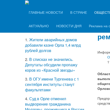
Вечерний Орёл
ТОП-5 самых
ГЛАВНЫЕ НОВОСТИ
В СТРАНЕ
ОБЩЕСТ
Пре
читаемых новостей
доб
АКТУАЛЬНО
НОВОСТИ ДНЯ
Реклама на 
рем
1.
Жители аварийных домов
добавили казне Орла 1,4 млрд
рублей долгов
Информ
О
2.
В списках не значились.
1
Депутаты обсудили пропажу
коров из «Красной звезды»
Област
выполн
3.
В ОГУ имени Тургенева с 1
общего
сентября институты станут
Орловс
факультетами
Предпр
4.
Суд в Орле отменил
средст
выдворение гражданина
Молдовы, прожившего в России