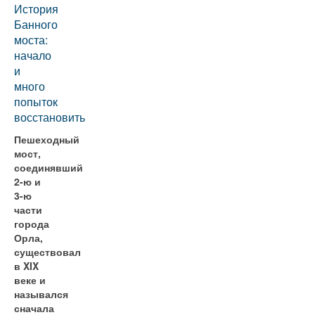
История
Банного
моста:
начало
и
много
попыток
восстановить
Пешеходный
мост,
соединявший
2-ю и
3-ю
части
города
Орла,
существовал
в XIX
веке и
назывался
сначала