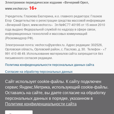
Электронное периодическое издание «Вечерний Орел,
16+
www.vechor.ru»
Учредитель: Глазкова Екатерина, и.о. главного редактора: Глазков
Егор Свидетельство о регистрации средства массовой информации
«Вечерний Орел, www.vechor.ru»
Эл №ФС77-40195 от 15 июня 2010
года выдано Федеральной службой по надзору в сфере связи,
информационных технологий и массовых коммуникаций
(Роскомнадзор РФ).
Электронная почта: vechor.ru@yandex.ru. Адрес редакции: 302526,
Орловская область, Орловский район, с. Паслово, д. 30. Телефон - +7
991 410 48 49. Использование материалов сайта запрещается без
письменного согласия редакции.
Политика конфиденциальности персональных данных сайта
Согласие на обработку персональных данных
В оформлении сайта используется фото группы ВК «Беспилотники |
Сайт использует cookie-файлы. К cайту подключен
Аэросъемка в Орле»
сервис Яндекс.Метрика, использующий cookie-файлы.
Оставаясь на сайте, вы даете согласие на обработку
персональных данных в порядке, указанном в
Политике конфиденциальности сайта