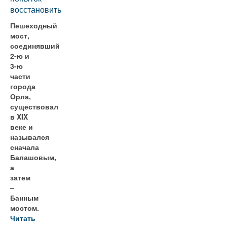
восстановить
Пешеходный
мост,
соединявший
2-ю и
3-ю
части
города
Орла,
существовал
в XIX
веке и
назывался
сначала
Балашовым,
а
затем
–
Банным
мостом.
Читать