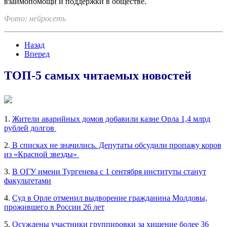
взаимопомощи и поддержки в обществе.
Фото: нейросеть
Назад
Вперед
ТОП-5 самых читаемых новостей
1.
Жители аварийных домов добавили казне Орла 1,4 млрд
рублей долгов
2.
В списках не значились. Депутаты обсудили пропажу коров
из «Красной звезды»
3.
В ОГУ имени Тургенева с 1 сентября институты станут
факультетами
4.
Суд в Орле отменил выдворение гражданина Молдовы,
прожившего в России 26 лет
5.
Осуждены участники группировки за хищение более 36