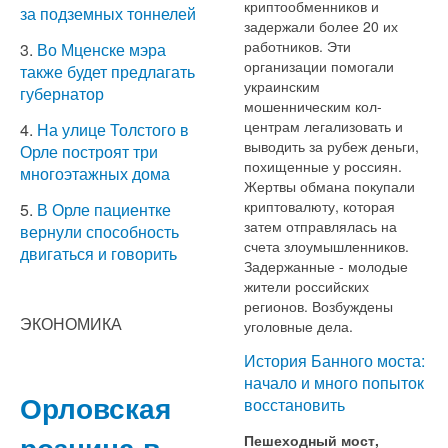
криптообменников и
за подземных тоннелей
задержали более 20 их
работников. Эти
3.
Во Мценске мэра
организации помогали
также будет предлагать
украинским
губернатор
мошенническим кол-
центрам легализовать и
4.
На улице Толстого в
выводить за рубеж деньги,
Орле построят три
похищенные у россиян.
многоэтажных дома
Жертвы обмана покупали
криптовалюту, которая
5.
В Орле пациентке
затем отправлялась на
вернули способность
счета злоумышленников.
двигаться и говорить
Задержанные - молодые
жители российских
регионов. Возбуждены
ЭКОНОМИКА
уголовные дела.
История Банного моста:
начало и много попыток
Орловская
восстановить
розница в
Пешеходный мост,