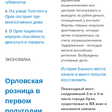
губернатор
мошенническим кол-
центрам легализовать и
4.
На улице Толстого в
выводить за рубеж деньги,
Орле построят три
похищенные у россиян.
многоэтажных дома
Жертвы обмана покупали
криптовалюту, которая
5.
В Орле пациентке
затем отправлялась на
вернули способность
счета злоумышленников.
двигаться и говорить
Задержанные - молодые
жители российских
регионов. Возбуждены
ЭКОНОМИКА
уголовные дела.
История Банного моста:
начало и много попыток
Орловская
восстановить
розница в
Пешеходный мост,
соединявший 2-ю и 3-ю
первом
части города Орла,
существовал в XIX веке и
полугодии
назывался сначала