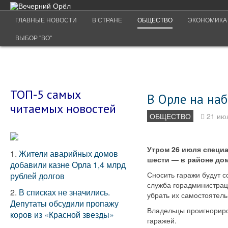
ГЛАВНЫЕ НОВОСТИ
В СТРАНЕ
ОБЩЕСТВО
ЭКОНОМИКА
ВЫБОР "ВО"
ТОП-5 самых
В Орле на наб
читаемых новостей
ОБЩЕСТВО
21 ию
Утром 26 июля специа
1.
Жители аварийных домов
шести — в районе дом
добавили казне Орла 1,4 млрд
Сносить гаражи будут 
рублей долгов
служба горадминистрац
2.
В списках не значились.
убрать их самостоятель
Депутаты обсудили пропажу
Владельцы проигнориро
коров из «Красной звезды»
гаражей.