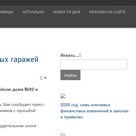
АФИША
АКТУАЛЬНО
НОВОСТИ ДНЯ
РЕКЛАМА НА САЙТЕ
Искать...
ных гаражей
Найти
Empty
айоне дома №92 и
. Как сообщает пресс-
2026 год: семь ключевых
ников с просьбой
финансовых изменений в законах
и правилах
нудительном сносе