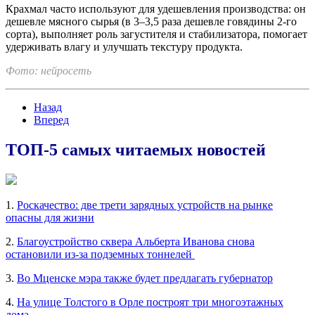
Крахмал часто используют для удешевления производства: он
дешевле мясного сырья (в 3–3,5 раза дешевле говядины 2‑го
сорта), выполняет роль загустителя и стабилизатора, помогает
удерживать влагу и улучшать текстуру продукта.
Фото: нейросеть
Назад
Вперед
ТОП-5 самых читаемых новостей
1.
Роскачество: две трети зарядных устройств на рынке
опасны для жизни
2.
Благоустройство сквера Альберта Иванова снова
остановили из-за подземных тоннелей
3.
Во Мценске мэра также будет предлагать губернатор
4.
На улице Толстого в Орле построят три многоэтажных
дома