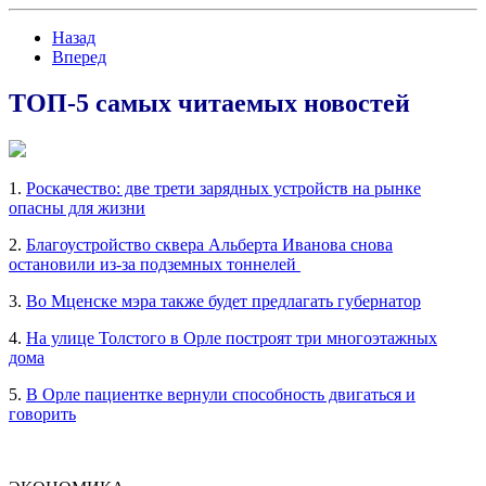
Назад
Вперед
ТОП-5 самых читаемых новостей
1.
Роскачество: две трети зарядных устройств на рынке
опасны для жизни
2.
Благоустройство сквера Альберта Иванова снова
остановили из-за подземных тоннелей
3.
Во Мценске мэра также будет предлагать губернатор
4.
На улице Толстого в Орле построят три многоэтажных
дома
5.
В Орле пациентке вернули способность двигаться и
говорить