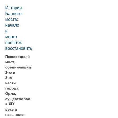
История
Банного
моста:
начало
и
много
попыток
восстановить
Пешеходный
мост,
соединявший
2-ю и
3-ю
части
города
Орла,
существовал
в XIX
веке и
назывался