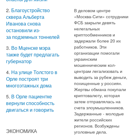
2.
Благоустройство
В деловом центре
«Москва-Сити» сотрудники
сквера Альберта
ФСБ закрыли девять
Иванова снова
нелегальных
остановили из-
криптообменников и
за подземных тоннелей
задержали более 20 их
работников. Эти
3.
Во Мценске мэра
организации помогали
также будет предлагать
украинским
губернатор
мошенническим кол-
центрам легализовать и
4.
На улице Толстого в
выводить за рубеж деньги,
Орле построят три
похищенные у россиян.
многоэтажных дома
Жертвы обмана покупали
криптовалюту, которая
5.
В Орле пациентке
затем отправлялась на
вернули способность
счета злоумышленников.
двигаться и говорить
Задержанные - молодые
жители российских
регионов. Возбуждены
ЭКОНОМИКА
уголовные дела.