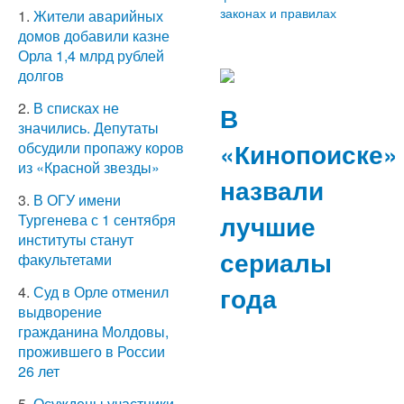
законах и правилах
1.
Жители аварийных
домов добавили казне
Орла 1,4 млрд рублей
долгов
2.
В списках не
В
значились. Депутаты
«Кинопоиске»
обсудили пропажу коров
из «Красной звезды»
назвали
3.
В ОГУ имени
лучшие
Тургенева с 1 сентября
институты станут
сериалы
факультетами
года
4.
Суд в Орле отменил
выдворение
гражданина Молдовы,
прожившего в России
26 лет
5.
Осуждены участники