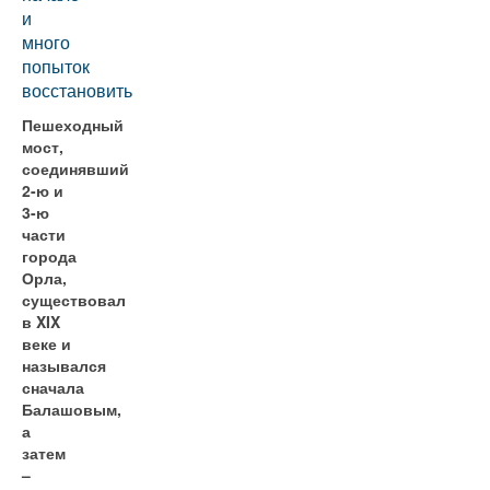
и
много
попыток
восстановить
Пешеходный
мост,
соединявший
2-ю и
3-ю
части
города
Орла,
существовал
в XIX
веке и
назывался
сначала
Балашовым,
а
затем
–