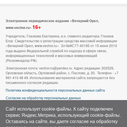
Электронное периодическое издание «Вечерний Орел,
16+
www.vechor.ru»
Учредитель: Глазкова Екатерина, и.о. главного редактора: Глазков
Егор Свидетельство о регистрации средства массовой информации
«Вечерний Орел, www.vechor.ru»
Эл №ФС77-40195 от 15 июня 2010
года выдано Федеральной службой по надзору в сфере связи,
информационных технологий и массовых коммуникаций
(Роскомнадзор РФ).
Электронная почта: vechor.ru@yandex.ru. Адрес редакции: 302526,
Орловская область, Орловский район, с. Паслово, д. 30. Телефон - +7
991 410 48 49. Использование материалов сайта запрещается без
письменного согласия редакции.
Политика конфиденциальности персональных данных сайта
Согласие на обработку персональных данных
В оформлении сайта используется фото группы ВК «Беспилотники |
Сайт использует cookie-файлы. К cайту подключен
Аэросъемка в Орле»
сервис Яндекс.Метрика, использующий cookie-файлы.
Оставаясь на сайте, вы даете согласие на обработку