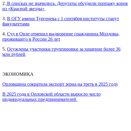
2.
В списках не значились. Депутаты обсудили пропажу коров
из «Красной звезды»
3.
В ОГУ имени Тургенева с 1 сентября институты станут
факультетами
4.
Суд в Орле отменил выдворение гражданина Молдовы,
прожившего в России 26 лет
5.
Осуждены участники группировки за хищение более 36
млн рублей
ЭКОНОМИКА
Орловщина сократила экспорт зерна на треть в 2025 году
В 2025 года в Орловской области выросло число
индивидуальных предпринимателей