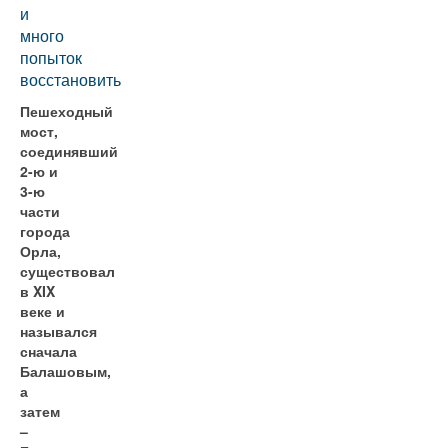
и
много
попыток
восстановить
Пешеходный
мост,
соединявший
2-ю и
3-ю
части
города
Орла,
существовал
в XIX
веке и
назывался
сначала
Балашовым,
а
затем
–