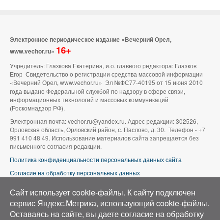
Электронное периодическое издание «Вечерний Орел,
16+
www.vechor.ru»
Учредитель: Глазкова Екатерина, и.о. главного редактора: Глазков
Егор Свидетельство о регистрации средства массовой информации
«Вечерний Орел, www.vechor.ru»
Эл №ФС77-40195 от 15 июня 2010
года выдано Федеральной службой по надзору в сфере связи,
информационных технологий и массовых коммуникаций
(Роскомнадзор РФ).
Электронная почта: vechor.ru@yandex.ru. Адрес редакции: 302526,
Орловская область, Орловский район, с. Паслово, д. 30. Телефон - +7
991 410 48 49. Использование материалов сайта запрещается без
письменного согласия редакции.
Политика конфиденциальности персональных данных сайта
Согласие на обработку персональных данных
В оформлении сайта используется фото группы ВК «Беспилотники |
Сайт использует cookie-файлы. К cайту подключен
Аэросъемка в Орле»
сервис Яндекс.Метрика, использующий cookie-файлы.
Оставаясь на сайте, вы даете согласие на обработку