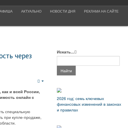
АФИША
АКТУАЛЬНО
НОВОСТИ ДНЯ
РЕКЛАМА НА САЙТЕ
Искать...
ость через
Найти
Empty
 как и всей России,
жимость онлайн с
2026 год: семь ключевых
финансовых изменений в законах
и правилах
ить специальную
ь при купле-продаже,
 области.