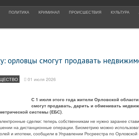
ПОЛИТИКА
КРИМИНАЛ
ПРОИСШЕСТВИЯ
КУЛЬТУРА
у: орловцы смогут продавать недвижим
ЩЕСТВО
01 июля 2026
С 1 июля этого года жители Орловской области,
смогут продавать, дарить и обменивать недви
етрической системы (ЕБС)
.
электронные сделки: теперь собственникам не нужно заранее став
ешении на дистанционные операции. Биометрию можно использоват
долей и ипотеки, сообщили в Управлении Росреестра по Орловской