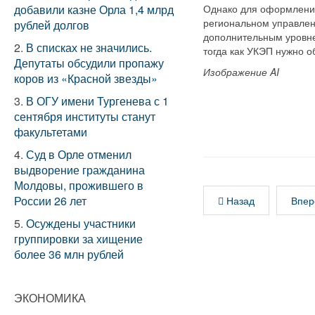
добавили казне Орла 1,4 млрд
Однако для оформления
региональном управлен
рублей долгов
дополнительным уровне
2.
В списках не значились.
тогда как УКЭП нужно о
Депутаты обсудили пропажу
Изображение AI
коров из «Красной звезды»
3.
В ОГУ имени Тургенева с 1
сентября институты станут
факультетами
4.
Суд в Орле отменил
выдворение гражданина
Молдовы, прожившего в
России 26 лет
Назад
Впер
5.
Осуждены участники
группировки за хищение
более 36 млн рублей
ЭКОНОМИКА