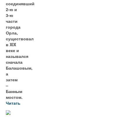
соединявший
2-ю и
3-ю
части
города
Орла,
существовал
в XIX
веке и
назывался
сначала
Балашовым,
а
затем
–
Банным
мостом.
Читать