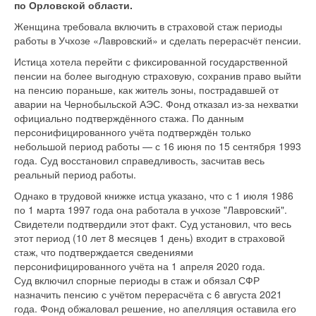
по Орловской области.
Женщина требовала включить в страховой стаж периоды
работы в Учхозе «Лавровский» и сделать перерасчёт пенсии.
Истица хотела перейти с фиксированной государственной
пенсии на более выгодную страховую, сохранив право выйти
на пенсию пораньше, как житель зоны, пострадавшей от
аварии на Чернобыльской АЭС. Фонд отказал из-за нехватки
официально подтверждённого стажа. По данным
персонифицированного учёта подтверждён только
небольшой период работы — с 16 июня по 15 сентября 1993
года. Суд восстановил справедливость, засчитав весь
реальный период работы.
Однако в трудовой книжке истца указано, что с 1 июля 1986
по 1 марта 1997 года она работала в учхозе "Лавровский".
Свидетели подтвердили этот факт. Суд установил, что весь
этот период (10 лет 8 месяцев 1 день) входит в страховой
стаж, что подтверждается сведениями
персонифицированного учёта на 1 апреля 2020 года.
Суд включил спорные периоды в стаж и обязал СФР
назначить пенсию с учётом перерасчёта с 6 августа 2021
года. Фонд обжаловал решение, но апелляция оставила его