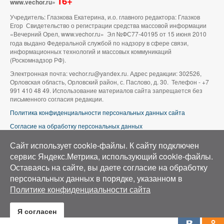
16+
www.vechor.ru»
Учредитель: Глазкова Екатерина, и.о. главного редактора: Глазков
Егор Свидетельство о регистрации средства массовой информации
«Вечерний Орел, www.vechor.ru»
Эл №ФС77-40195 от 15 июня 2010
года выдано Федеральной службой по надзору в сфере связи,
информационных технологий и массовых коммуникаций
(Роскомнадзор РФ).
Электронная почта: vechor.ru@yandex.ru. Адрес редакции: 302526,
Орловская область, Орловский район, с. Паслово, д. 30. Телефон - +7
991 410 48 49. Использование материалов сайта запрещается без
письменного согласия редакции.
Политика конфиденциальности персональных данных сайта
Согласие на обработку персональных данных
В оформлении сайта используется фото группы ВК «Беспилотники |
Сайт использует cookie-файлы. К cайту подключен
Аэросъемка в Орле»
сервис Яндекс.Метрика, использующий cookie-файлы.
Оставаясь на сайте, вы даете согласие на обработку
персональных данных в порядке, указанном в
Политике конфиденциальности сайта
Я согласен