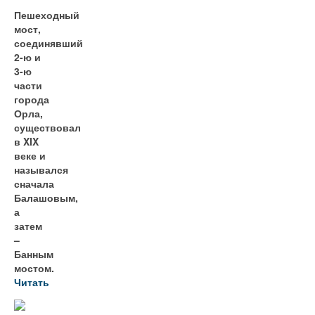
Пешеходный
мост,
соединявший
2-ю и
3-ю
части
города
Орла,
существовал
в XIX
веке и
назывался
сначала
Балашовым,
а
затем
–
Банным
мостом.
Читать