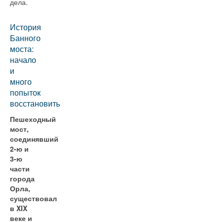
дела.
История
Банного
моста:
начало
и
много
попыток
восстановить
Пешеходный
мост,
соединявший
2-ю и
3-ю
части
города
Орла,
существовал
в XIX
веке и