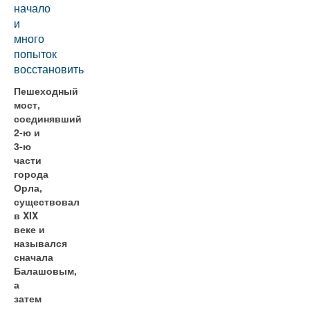
начало
и
много
попыток
восстановить
Пешеходный
мост,
соединявший
2-ю и
3-ю
части
города
Орла,
существовал
в XIX
веке и
назывался
сначала
Балашовым,
а
затем