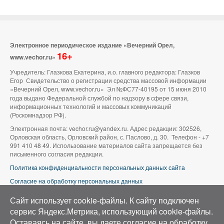
Электронное периодическое издание «Вечерний Орел,
16+
www.vechor.ru»
Учредитель: Глазкова Екатерина, и.о. главного редактора: Глазков
Егор Свидетельство о регистрации средства массовой информации
«Вечерний Орел, www.vechor.ru»
Эл №ФС77-40195 от 15 июня 2010
года выдано Федеральной службой по надзору в сфере связи,
информационных технологий и массовых коммуникаций
(Роскомнадзор РФ).
Электронная почта: vechor.ru@yandex.ru. Адрес редакции: 302526,
Орловская область, Орловский район, с. Паслово, д. 30. Телефон - +7
991 410 48 49. Использование материалов сайта запрещается без
письменного согласия редакции.
Политика конфиденциальности персональных данных сайта
Согласие на обработку персональных данных
В оформлении сайта используется фото группы ВК «Беспилотники |
Сайт использует cookie-файлы. К cайту подключен
Аэросъемка в Орле»
сервис Яндекс.Метрика, использующий cookie-файлы.
Оставаясь на сайте, вы даете согласие на обработку