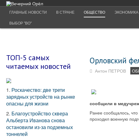
ГЛАВНЫЕ НОВОСТИ
В СТРАНЕ
ОБЩЕСТВО
ЭКОНОМИКА
ВЫБОР "ВО"
ТОП-5 самых
Орловский фе
читаемых новостей
Антон ПЕТРОВ
ОБ
1.
Роскачество: две трети
зарядных устройств на рынке
опасны для жизни
сообщили в медучреж
Ранее сообщалось, что
2.
Благоустройство сквера
проходил военную подго
Альберта Иванова снова
остановили из-за подземных
тоннелей