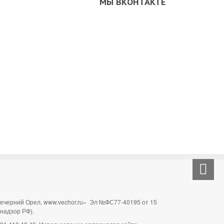
МЫ ВКОНТАКТЕ
Вечерний Орел, www.vechor.ru»
Эл №ФС77-40195 от 15
мнадзор РФ).