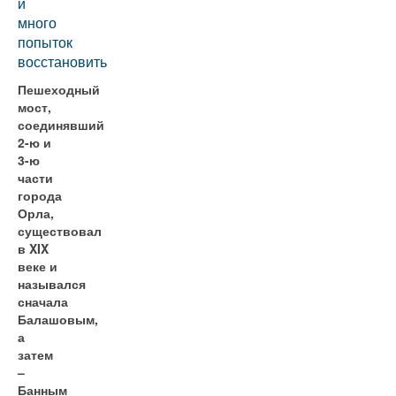
и
много
попыток
восстановить
Пешеходный
мост,
соединявший
2-ю и
3-ю
части
города
Орла,
существовал
в XIX
веке и
назывался
сначала
Балашовым,
а
затем
–
Банным