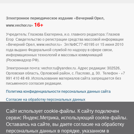
Электронное периодическое издание «Вечерний Орел,
16+
www.vechor.ru»
Учредитель: Глазкова Екатерина, и.о. главного редактора: Глазков
Егор Свидетельство о регистрации средства массовой информации
«Вечерний Орел, www.vechor.ru»
Эл №ФС77-40195 от 15 июня 2010
года выдано Федеральной службой по надзору в сфере связи,
информационных технологий и массовых коммуникаций
(Роскомнадзор РФ).
Электронная почта: vechor.ru@yandex.ru. Адрес редакции: 302526,
Орловская область, Орловский район, с. Паслово, д. 30. Телефон - +7
991 410 48 49. Использование материалов сайта запрещается без
письменного согласия редакции.
Политика конфиденциальности персональных данных сайта
Согласие на обработку персональных данных
В оформлении сайта используется фото группы ВК «Беспилотники |
Сайт использует cookie-файлы. К cайту подключен
Аэросъемка в Орле»
сервис Яндекс.Метрика, использующий cookie-файлы.
Оставаясь на сайте, вы даете согласие на обработку
персональных данных в порядке, указанном в