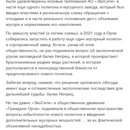
были удовлетворены исковые требования АО «ЭкоСити» в
части еще одного полигона и мусорного завода, который был
введен властями в региональную схему обращения с
отходами и в части реального положения дел с объемами
мусора и нормативами его накопления.
По замыслу властей (и логике схемы), в 2021 году в Орле
собирались запустить в работу еще один мусорный полигон
и сортировочный завод. Кстати, узнав об этом
общественность, не раз поднимала вопрос об экологической
угрозе заповедной балке Непрец, в которой произрастают
Краснокнижные редкие виды растений, и которая
располагается в непосредственной близости от
предполагаемого нового полигона.
Забегая вперед, скажем, что решение орловского облсуда
имеет еще и оптимистичные экологические последствия для
дальнейшей судьбы балки Непрец.
Не так давно «ЭкоСити» и общественное движение
«Граждане Орла» поднимали в общественном пространстве
вопросы избыточности нового полигона и введения
дополнительных мусорных мощностей … за их фактической
объективной ненадобностью.