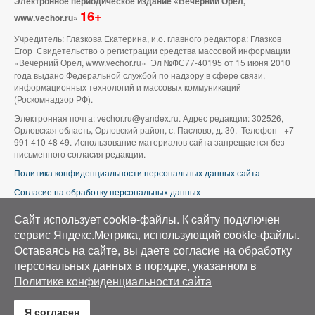
Электронное периодическое издание «Вечерний Орел,
16+
www.vechor.ru»
Учредитель: Глазкова Екатерина, и.о. главного редактора: Глазков
Егор Свидетельство о регистрации средства массовой информации
«Вечерний Орел, www.vechor.ru»
Эл №ФС77-40195 от 15 июня 2010
года выдано Федеральной службой по надзору в сфере связи,
информационных технологий и массовых коммуникаций
(Роскомнадзор РФ).
Электронная почта: vechor.ru@yandex.ru. Адрес редакции: 302526,
Орловская область, Орловский район, с. Паслово, д. 30. Телефон - +7
991 410 48 49. Использование материалов сайта запрещается без
письменного согласия редакции.
Политика конфиденциальности персональных данных сайта
Согласие на обработку персональных данных
В оформлении сайта используется фото группы ВК «Беспилотники |
Сайт использует cookie-файлы. К cайту подключен
Аэросъемка в Орле»
сервис Яндекс.Метрика, использующий cookie-файлы.
Оставаясь на сайте, вы даете согласие на обработку
персональных данных в порядке, указанном в
Политике конфиденциальности сайта
Я согласен