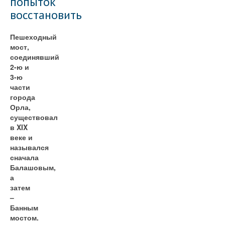
попыток
восстановить
Пешеходный
мост,
соединявший
2-ю и
3-ю
части
города
Орла,
существовал
в XIX
веке и
назывался
сначала
Балашовым,
а
затем
–
Банным
мостом.