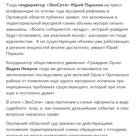
Тогда
гендиректор «ЭкоСити» Юрий Парахин
на пресс-
конференции по итогам года мусорной реформы в
Орловской области публично заявил, что заложенные в
территориальной мусорной схеме объемы мусора сильно
завышены. «Возить собираются «воздух», который граждане
будут оплачивать, как реальный мусор», рассказал он тогда
журналистам. А на существующие объемы уже работающих
в регионе мощностей вполне достаточно, уверил Юрий
Парахин.
Координатор общественного движения «Граждане Орла»
Вадим Невров
тогда же детально остановился на
экологических последствиях для жителей Орла и Орловского
района от появления еще одного мусорного полигона при
нерешенных проблемах существующего, который при этом
еще и постоянно дымит.
В итоге «ЭкоСити» свои претензии к схеме оформила в виде
судебного иска, и, как показали дальнейшие события, в этих
вопросах оказалось право.
Орловский областной суд признал не действующими
положения территориальной схемы обращения с отходами,
которые касаются нормативов накопления мусора,