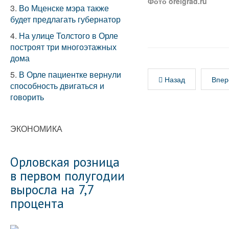
Фото orelgrad.ru
3.
Во Мценске мэра также
будет предлагать губернатор
4.
На улице Толстого в Орле
построят три многоэтажных
дома
5.
В Орле пациентке вернули
Назад
Впер
способность двигаться и
говорить
ЭКОНОМИКА
Орловская розница
в первом полугодии
выросла на 7,7
процента