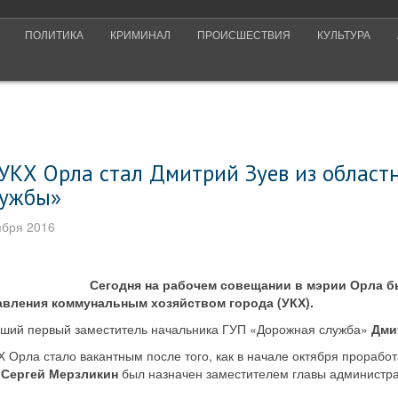
ПОЛИТИКА
КРИМИНАЛ
ПРОИСШЕСТВИЯ
КУЛЬТУРА
УКХ Орла стал Дмитрий Зуев из област
лужбы»
ября 2016
Сегодня на рабочем совещании в мэрии Орла б
авления коммунальным хозяйством города (УКХ).
вший первый заместитель начальника ГУП «Дорожная служба»
Дми
 Орла стало вакантным после того, как в начале октября прорабо
в
Сергей Мерзликин
был назначен заместителем главы администр