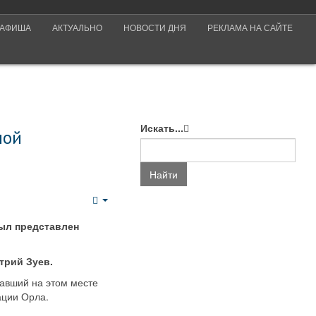
АФИША
АКТУАЛЬНО
НОВОСТИ ДНЯ
РЕКЛАМА НА САЙТЕ
Искать...
ной
Найти
Empty
ыл представлен
трий Зуев.
тавший на этом месте
ации Орла.