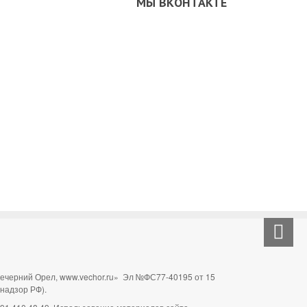
МЫ ВКОНТАКТЕ
Вечерний Орел, www.vechor.ru»
Эл №ФС77-40195 от 15
мнадзор РФ).