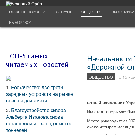
ГЛАВНЫЕ НОВОСТИ
В СТРАНЕ
ОБЩЕСТВО
ЭКОНОМИКА
ВЫБОР "ВО"
ТОП-5 самых
Начальником 
читаемых новостей
«Дорожной с
ОБЩЕСТВО
15 но
1.
Роскачество: две трети
зарядных устройств на рынке
опасны для жизни
новый начальник Упр
2.
Благоустройство сквера
Им стал теперь уже бы
Альберта Иванова снова
Место руководителя УКХ
остановили из-за подземных
около четырех месяце
тоннелей