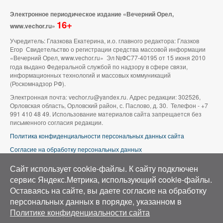
Электронное периодическое издание «Вечерний Орел,
16+
www.vechor.ru»
Учредитель: Глазкова Екатерина, и.о. главного редактора: Глазков
Егор Свидетельство о регистрации средства массовой информации
«Вечерний Орел, www.vechor.ru»
Эл №ФС77-40195 от 15 июня 2010
года выдано Федеральной службой по надзору в сфере связи,
информационных технологий и массовых коммуникаций
(Роскомнадзор РФ).
Электронная почта: vechor.ru@yandex.ru. Адрес редакции: 302526,
Орловская область, Орловский район, с. Паслово, д. 30. Телефон - +7
991 410 48 49. Использование материалов сайта запрещается без
письменного согласия редакции.
Политика конфиденциальности персональных данных сайта
Согласие на обработку персональных данных
В оформлении сайта используется фото группы ВК «Беспилотники |
Сайт использует cookie-файлы. К cайту подключен
Аэросъемка в Орле»
сервис Яндекс.Метрика, использующий cookie-файлы.
Оставаясь на сайте, вы даете согласие на обработку
персональных данных в порядке, указанном в
Политике конфиденциальности сайта