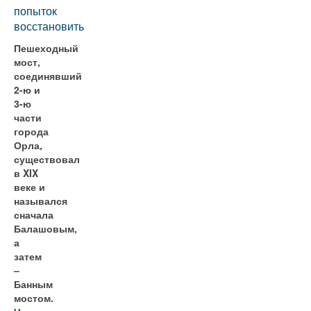
попыток
восстановить
Пешеходный
мост,
соединявший
2-ю и
3-ю
части
города
Орла,
существовал
в XIX
веке и
назывался
сначала
Балашовым,
а
затем
–
Банным
мостом.