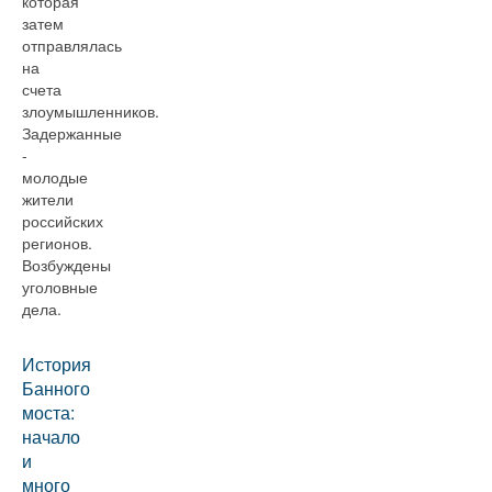
которая
затем
отправлялась
на
счета
злоумышленников.
Задержанные
-
молодые
жители
российских
регионов.
Возбуждены
уголовные
дела.
История
Банного
моста:
начало
и
много