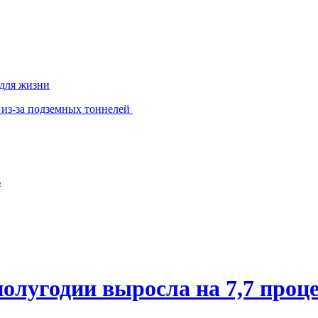
 для жизни
 из-за подземных тоннелей
ь
олугодии выросла на 7,7 проц