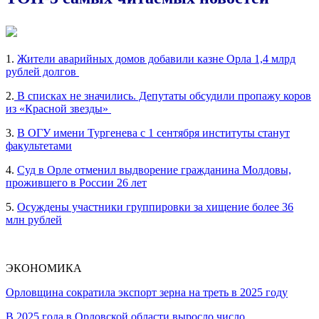
1.
Жители аварийных домов добавили казне Орла 1,4 млрд
рублей долгов
2.
В списках не значились. Депутаты обсудили пропажу коров
из «Красной звезды»
3.
В ОГУ имени Тургенева с 1 сентября институты станут
факультетами
4.
Суд в Орле отменил выдворение гражданина Молдовы,
прожившего в России 26 лет
5.
Осуждены участники группировки за хищение более 36
млн рублей
ЭКОНОМИКА
Орловщина сократила экспорт зерна на треть в 2025 году
В 2025 года в Орловской области выросло число