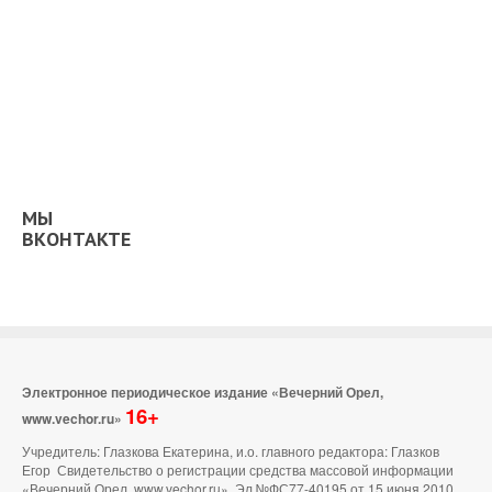
МЫ
ВКОНТАКТЕ
Электронное периодическое издание «Вечерний Орел,
16+
www.vechor.ru»
Учредитель: Глазкова Екатерина, и.о. главного редактора: Глазков
Егор Свидетельство о регистрации средства массовой информации
«Вечерний Орел, www.vechor.ru»
Эл №ФС77-40195 от 15 июня 2010