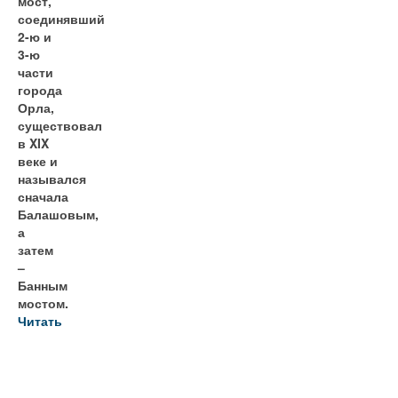
мост,
соединявший
2-ю и
3-ю
части
города
Орла,
существовал
в XIX
веке и
назывался
сначала
Балашовым,
а
затем
–
Банным
мостом.
Читать