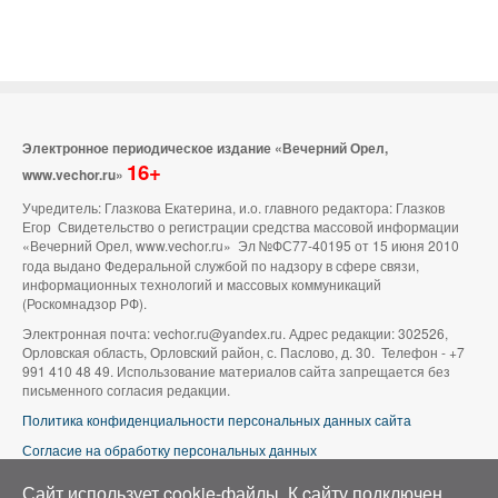
Электронное периодическое издание «Вечерний Орел,
16+
www.vechor.ru»
Учредитель: Глазкова Екатерина, и.о. главного редактора: Глазков
Егор Свидетельство о регистрации средства массовой информации
«Вечерний Орел, www.vechor.ru»
Эл №ФС77-40195 от 15 июня 2010
года выдано Федеральной службой по надзору в сфере связи,
информационных технологий и массовых коммуникаций
(Роскомнадзор РФ).
Электронная почта: vechor.ru@yandex.ru. Адрес редакции: 302526,
Орловская область, Орловский район, с. Паслово, д. 30. Телефон - +7
991 410 48 49. Использование материалов сайта запрещается без
письменного согласия редакции.
Политика конфиденциальности персональных данных сайта
Согласие на обработку персональных данных
В оформлении сайта используется фото группы ВК «Беспилотники |
Сайт использует cookie-файлы. К cайту подключен