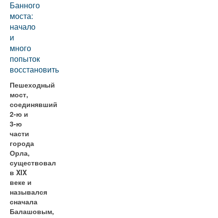
Банного
моста:
начало
и
много
попыток
восстановить
Пешеходный
мост,
соединявший
2-ю и
3-ю
части
города
Орла,
существовал
в XIX
веке и
назывался
сначала
Балашовым,